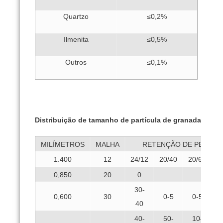
Quartzo
≤0,2%
Ilmenita
≤0,5%
Outros
≤0,1%
Distribuição de tamanho de partícula de granada
MILÍMETROS
MALHA
RETENÇÃO DE PERCE
3
1.400
12
24/12
20/40
20/60
0,850
20
0
30-
0,600
30
0-5
0-5
40
40-
50-
10-