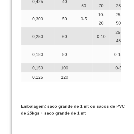
0,425
40
50
70
25
10-
25-
0
0,300
50
0-5
20
50
25-
0,250
60
0-10
45
0,180
80
0-15
5
0,150
100
0-5
0,125
120
Embalagem: saco grande de 1 mt ou sacos de PVC
de 25kgs + saco grande de 1 mt