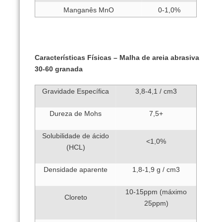
Manganês MnO
0-1,0%
Características Físicas – Malha de areia abrasiva
30-60 granada
Gravidade Específica
3,8-4,1 / cm3
Dureza de Mohs
7,5+
Solubilidade de ácido
<1,0%
(HCL)
Densidade aparente
1,8-1,9 g / cm3
10-15ppm (máximo
Cloreto
25ppm)