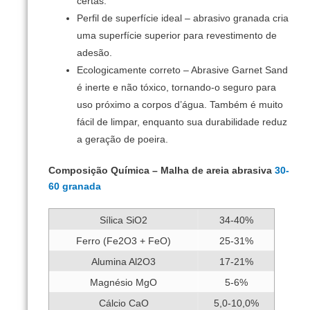
certas.
Perfil de superfície ideal – abrasivo granada cria
uma superfície superior para revestimento de
adesão.
Ecologicamente correto – Abrasive Garnet Sand
é inerte e não tóxico, tornando-o seguro para
uso próximo a corpos d’água.
Também é muito
fácil de limpar, enquanto sua durabilidade reduz
a geração de poeira.
Composição Química – Malha de areia abrasiva
30-
60 granada
Sílica SiO2
34-40%
Ferro (Fe2O3 + FeO)
25-31%
Alumina Al2O3
17-21%
Magnésio MgO
5-6%
Cálcio CaO
5,0-10,0%