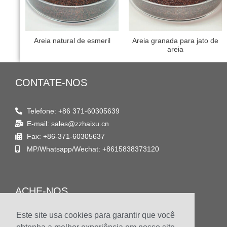
Areia natural de esmeril
Areia granada para jato de
areia
CONTATE-NOS
Telefone: +86 371-60305639
E-mail: sales@zzhaixu.cn
Fax: +86-371-60305637
MP/Whatsapp/Wechat: +8615838373120
ACHE-NOS
Este site usa cookies para garantir que você
Endereço