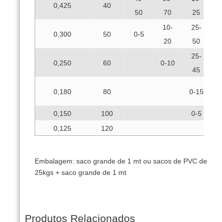
0,425
40
50
70
25
10-
25-
0,300
50
0-5
0
20
50
25-
0,250
60
0-10
45
0,180
80
0-15
0,150
100
0-5
5
0,125
120
Embalagem: saco grande de 1 mt ou sacos de PVC de
25kgs + saco grande de 1 mt
Produtos Relacionados