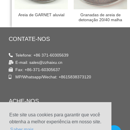
Areia de GARNET aluvial
Granadas de areia de
detonação 20/40 malha
CONTATE-NOS
Telefone: +86 371-60305639
E-mail: sales@zzhaixu.cn
Fax: +86-371-60305637
MP/Whatsapp/Wechat: +8615838373120
ACHE-NOS
Este site usa cookies para garantir que você
Endereço
obtenha a melhor experiência em nosso site.
Sala 1903, Yaxing Times Plaza, Songshan South Road,
Saber mais