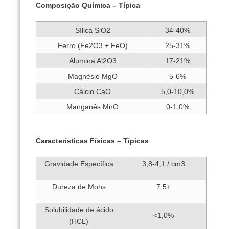
Composição Química – Típica
Sílica SiO2
34-40%
Ferro (Fe2O3 + FeO)
25-31%
Alumina Al2O3
17-21%
Magnésio MgO
5-6%
Cálcio CaO
5,0-10,0%
Manganês MnO
0-1,0%
Características Físicas – Típicas
Gravidade Específica
3,8-4,1 / cm3
Dureza de Mohs
7,5+
Solubilidade de ácido
<1,0%
(HCL)