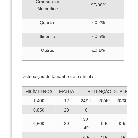
Granada de
97-98%
Almandine
Quartzo
≤0,2%
Ilmenita
≤0,5%
Outras
≤0,1%
Distribuição de tamanho de partícula
MILÍMETROS
MALHA
RETENÇÃO DE PERCEN
1.400
12
24/12
20/40
20/60
3
0,850
20
0
30-
0,600
30
0-5
0-5
40
40-
50-
10-